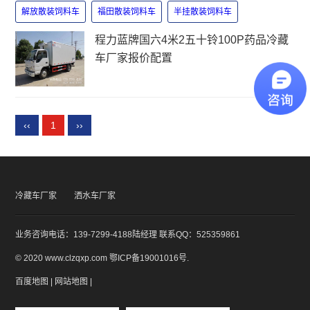
解放散装饲料车
福田散装饲料车
半挂散装饲料车
程力蓝牌国六4米2五十铃100P药品冷藏
车厂家报价配置
‹‹
1
››
冷藏车厂家
洒水车厂家
业务咨询电话：139-7299-4188陆经理 联系QQ：525359861
© 2020 www.clzqxp.com
鄂ICP备19001016号
.
百度地图
|
网站地图
|