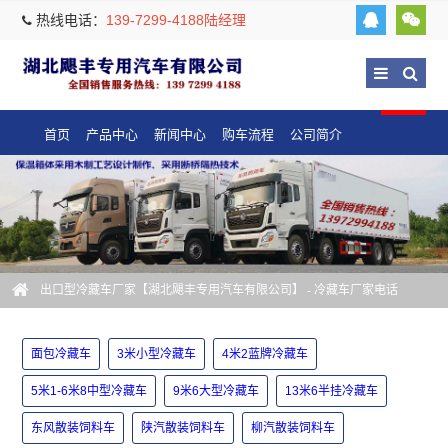
热线电话：
139-7299-4188陆经理
首页
产品中心
新闻中心
购车流程
公司简介
出口型冷藏车厂家【湖北飓丰专用汽车有限公司】
- 冷藏车厂家电话
面包冷藏车
3米小型冷藏车
4米2蓝牌冷藏车
5米1-6米8中型冷藏车
9米6大型冷藏车
13米6半挂冷藏车
东风散装饲料车
陕汽散装饲料车
柳汽散装饲料车