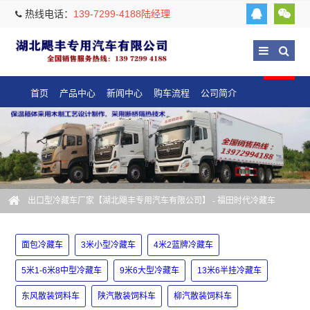
热线电话：
139-7299-4188陆经理
首页
产品中心
新闻中心
购车流程
公司简介
出口型冷藏车厂家【湖北飓丰专用汽车有限公司】
- 福田时代冷藏车
面包冷藏车
3米小型冷藏车
4米2蓝牌冷藏车
5米1-6米8中型冷藏车
9米6大型冷藏车
13米6半挂冷藏车
东风散装饲料车
陕汽散装饲料车
柳汽散装饲料车