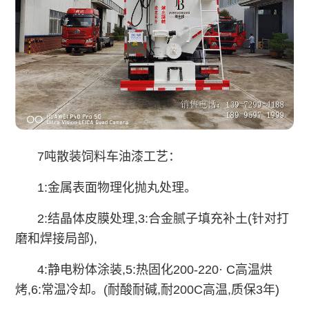
7吨散装饲料车油漆工艺：
1:金属表面物理化抛丸处理。
2:结晶体皮膜处理,3:合金腻子填充补土(针对打
磨和焊接局部),
4:静电粉体涂装,5:热固化200-220· C高温烘
烤,6:常温冷却。(耐酸耐碱,耐200C高温,质保3年)