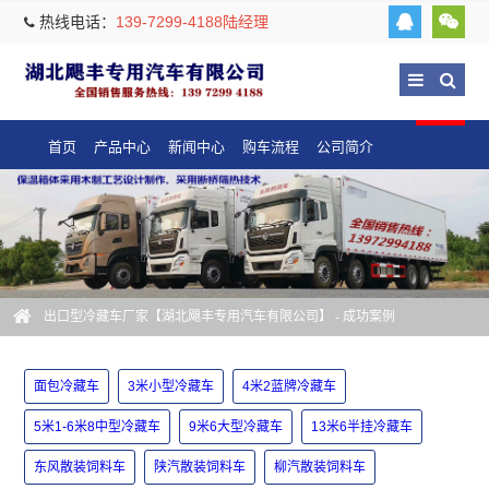
热线电话：
139-7299-4188陆经理
首页
产品中心
新闻中心
购车流程
公司简介
出口型冷藏车厂家【湖北飓丰专用汽车有限公司】
-
成功案例
面包冷藏车
3米小型冷藏车
4米2蓝牌冷藏车
5米1-6米8中型冷藏车
9米6大型冷藏车
13米6半挂冷藏车
东风散装饲料车
陕汽散装饲料车
柳汽散装饲料车