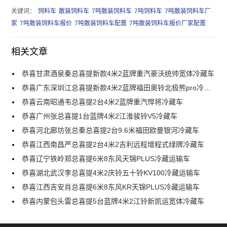
关键词：
饲料车
散装饲料车
7吨散装饲料车
7吨饲料车
7吨散装饲料车厂
家
7吨散装饲料车报价
7吨散装饲料车配置
7吨散装饲料车报价厂家配置
相关文章
恭喜甘肃酒泉秦总喜提新款4米2蓝牌重汽豪沃统帅宽体冷藏车
恭喜广东深圳江总喜提新款4米2蓝牌福田奥铃北极熊pro冷藏车
恭喜云南昭通韦总喜提2台4米2蓝牌重汽悍将冷藏车
恭喜广州张总喜提1台蓝牌4米2江淮骏铃V5冷藏车
恭喜河北廊坊张总秦总喜提2台9.6米福田欧曼银河冷藏车
恭喜江西南昌严总喜提2台4米2吉利远程增程式绿牌冷藏车
恭喜辽宁铁岭郑总喜提6米8东风天锦PLUS冷藏运输车
恭喜湖北武汉李总喜提4米2庆铃五十铃KV100冷藏运输车
恭喜江西吉安肖总喜提6米8东风KR天锦PLUS冷藏运输车
恭喜内蒙包头雷总喜提5台蓝牌4米2江铃新凯运宽体冷藏车