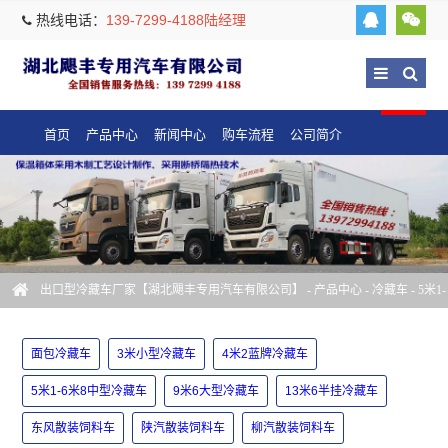
热线电话：
139-7299-4188陆经理
首页
产品中心
新闻中心
购车流程
公司简介
出口型冷藏车厂家【湖北飓丰专用汽车有限公司】
-
产品中心
-
冷藏车
-
5米1-
6米8中型冷藏车
面包冷藏车
3米小型冷藏车
4米2蓝牌冷藏车
5米1-6米8中型冷藏车
9米6大型冷藏车
13米6半挂冷藏车
东风散装饲料车
陕汽散装饲料车
柳汽散装饲料车