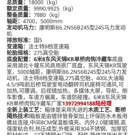
总质量：
18000（kg）
额定质量
：
9990,9925
（kg）
整备质量：
7880（kg）
轴距：
4700，5000
mm
发动机马力：
康明斯B6.2NS6B245型245马力发动
机
排放标准：
国5
变速箱：
法士特8档变速箱
轮胎规格：
275真空
胎
底盘配置：
6米8东风天锦KR单桥肉钩冷藏车
底盘
采用湖北十堰东风商用原厂底盘，东风天锦KR驾驶
室，5000轴距，康明斯B6.2NS6B245型245马力发
动机，法士特8档变速箱,
275真空胎
，400L大油箱
4.5/9吨前后桥驾驶室电动翻转司机座椅可通风,可
加热,可腰调。后视镜加热，多媒体大屏，导航，倒
车影像，车道方偏离，车道防碰撞。6米8东风天锦
KR单桥肉钩冷藏车厂家
13972994188陆经理
全新上装工艺：
箱体是采用先进的
木质工艺、断桥
隔热技术!
箱板是由镀锌管骨架加上环保防水木板用
螺丝连接,中间8CM保温板填充、内外2.0玻璃钢,高
强度粘合剂,热压成型,外框采用304不锈钢、加厚铝
型材包边、27不锈钢大门锁、配件,箱体拼接出来不