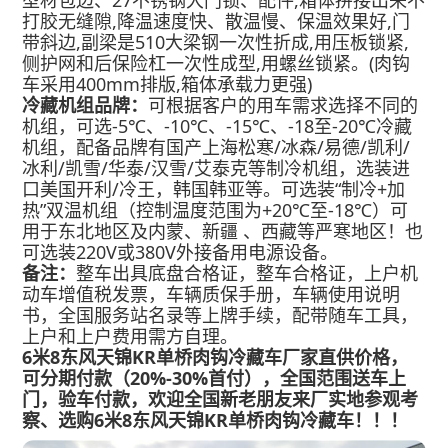
打胶无缝隙,降温速度快、散温慢、保温效果好,门
带斜边,副梁是510大梁钢一次性折成,用压板锁紧,
侧护网和后保险杠一次性成型,用螺丝锁紧。(肉钩
车采用400mm排版,箱体承载力更强)
冷藏机组品牌：
可根据客户的用车需求选择不同的
机组，可选-5℃、-10℃、-15℃、-18至-20℃冷藏
机组，配备品牌有国产上海松寒/冰森/易德/凯利/
冰利/凯雪/华泰/汉雪/艾泰克等制冷机组，选装进
口美国开利/冷王，韩国韩亚等。可选装“制冷+加
热”双温机组（控制温度范围为+20℃至-18℃）可
用于东北地区及内蒙、新疆 、西藏等严寒地区！也
可选装220V或380V外接备用电源设备。
备注：
整车出具底盘合格证，整车合格证，上户机
动车增值税发票，车辆质保手册，车辆使用说明
书，全国服务站名录等上牌手续，配带随车工具，
上户和上户费用需方自理。
6米8东风天锦KR单桥肉钩冷藏车
厂家直供价格，
可分期付款（20%-30%首付），全国范围送车上
门，验车付款，欢迎全国新老朋友来厂实地参观考
察、选购
6米8东风天锦KR单桥肉钩冷藏车
！
！！