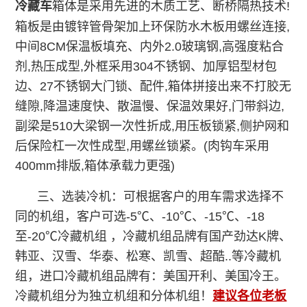
冷藏车
箱体是采用先进的木质工艺、断桥隔热技术!
箱板是由镀锌管骨架加上环保防水木板用螺丝连接,
中间8CM保温板填充、内外2.0玻璃钢,高强度粘合
剂,热压成型,外框采用304不锈钢、加厚铝型材包
边、27不锈钢大门锁、配件,箱体拼接出来不打胶无
缝隙,降温速度快、散温慢、保温效果好,门带斜边,
副梁是510大梁钢一次性折成,用压板锁紧,侧护网和
后保险杠一次性成型,用螺丝锁紧。(肉钩车采用
400mm排版,箱体承载力更强)
三、选装冷机：可根据客户的用车需求选择不
同的机组，客户可选-5℃、-10℃、-15℃、-18
至-20℃冷藏机组 ，冷藏机组品牌有国产劲达K牌、
韩亚、汉雪、华泰、松寒、凯雪、超酷..等冷藏机
组，进口冷藏机组品牌有：美国开利、美国冷王。
冷藏机组分为独立机组和分体机组！
建议各位老板