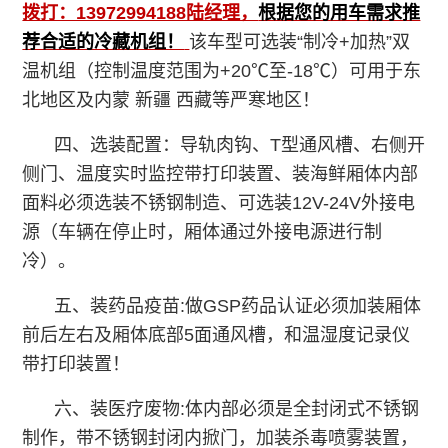
拨打：13972994188陆经理，
根据您的用车需求推
荐合适的冷藏机组！
该车型可选装“制冷+加热”双
温机组（控制温度范围为+20℃至-18℃）可用于东
北地区及内蒙 新疆 西藏等严寒地区！
四、选装配置：导轨肉钩、T型通风槽、右侧开
侧门、温度实时监控带打印装置、装海鲜厢体内部
面料必须选装不锈钢制造、可选装12V-24V外接电
源（车辆在停止时，厢体通过外接电源进行制
冷）。
五、装药品疫苗:做GSP药品认证必须加装厢体
前后左右及厢体底部5面通风槽，和温湿度记录仪
带打印装置！
六、装医疗废物:体内部必须是全封闭式不锈钢
制作，带不锈钢封闭内掀门，加装杀毒喷雾装置，