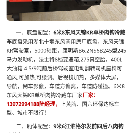
6米8东风天锦KR单桥肉钩冷藏
一、底盘配置：
车
底盘采用湖北十堰东风商用原厂底盘，东风天锦
KR驾驶室，5000轴距，康明斯B6.2NS6B245型245
马力发动机，法士特8档变速箱,
275真空胎
，400L
大油箱 4.5/9吨前后桥驾驶室电动翻转司机座椅可
通风,可加热,可腰调。后视镜加热，多媒体大屏，
导航，倒车影像，车道方偏离，车道防碰撞。6米8
东风天锦KR单桥肉钩冷藏车厂家
厂家：
13972994188陆经理，
上黄牌、国六环保达标车
型、城市不限行！
9米6江淮格尔发前四后八肉钩
二、厢体配置：