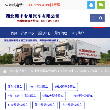
热线电话：
139-7299-4188陆经理
首页
产品中心
新闻中心
购车流程
公司简介
出口型冷藏车厂家【湖北飓丰专用汽车有限公司】
-
产品中心
-
冷藏车
-
5米1-
6米8中型冷藏车
面包冷藏车
3米小型冷藏车
4米2蓝牌冷藏车
5米1-6米8中型冷藏车
9米6大型冷藏车
13米6半挂冷藏车
东风散装饲料车
陕汽散装饲料车
柳汽散装饲料车