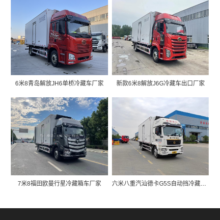
6米8青岛解放JH6单桥冷藏车厂家
新款6米8解放J6G冷藏车出口厂家
7米8福田欧曼行星冷藏箱车厂家
六米八重汽汕德卡G5S自动挡冷藏箱车厂家