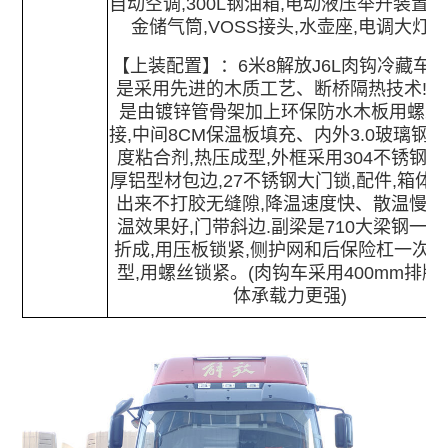
自动空调,300L钢油箱,电动液压举升装置,
金储气筒,VOSS接头,水壶座,电调大灯
【
上装配置
】：
6米8解放J6L肉钩冷藏车
是采用先进的木质工艺、断桥隔热技术!箱
是由镀锌管骨架加上环保防水木板用螺丝
接,中间8CM保温板填充、内外3.0玻璃钢,
度粘合剂,热压成型,外框采用304不锈钢、
厚铝型材包边,27不锈钢大门锁,配件,箱体
出来不打胶无缝隙,降温速度快、散温慢、
温效果好,门带斜边.副梁是710大梁钢一次
折成,用压板锁紧,侧护网和后保险杠一次
型,用螺丝锁紧。(肉钩车采用400mm排版,
体承载力更强)