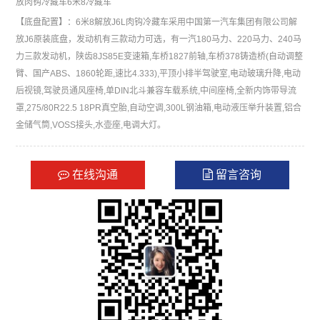
放肉钩冷藏车
6米8冷藏车
【底盘配置】：6米8解放J6L肉钩冷藏车采用中国第一汽车集团有限公司解
放J6原装底盘，发动机有三款动力可选，有一汽180马力、220马力、240马
力三款发动机，陕齿8JS85E变速箱,车桥1827前轴,车桥378铸造桥(自动调整
臂、国产ABS、1860轮距,速比4.333),平顶小排半驾驶室,电动玻璃升降,电动
后视镜,驾驶员通风座椅,单DIN北斗兼容车载系统,中间座椅,全新内饰带导流
罩,275/80R22.5 18PR真空胎,自动空调,300L钢油箱,电动液压举升装置,铝合
金储气筒,VOSS接头,水壶座,电调大灯。
在线沟通
留言咨询