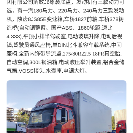
团有限公司解放J6原装底盘，发动机有三款动力可
选，有一汽180马力、220马力、240马力三款发动
机，陕齿8JS85E变速箱,车桥1827前轴,车桥378铸
造桥(自动调整臂、国产ABS、1860轮距,速比
4.333),平顶小排半驾驶室,电动玻璃升降,电动后视
镜,驾驶员通风座椅,单DIN北斗兼容车载系统,中间
座椅,全新内饰带导流罩,
275/80R22.5 18PR真空胎
,
自动空调,300L钢油箱,电动液压举升装置,铝合金储
气筒,VOSS接头,水壶座,电调大灯。