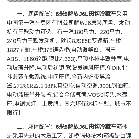
一、底盘配置：
6米8解放J6L肉钩冷藏车
采用
中国第一汽车集团有限公司解放J6原装底盘，发动
机有三款动力可选，有一汽180马力、220马力、
240马力三款发动机，陕齿8JS85E变速箱,车桥
1827前轴,车桥378铸造桥(自动调整臂、国产
ABS、1860轮距,速比4.333),平顶小排半驾驶室,电
动玻璃升降,电动后视镜,驾驶员通风座椅,单DIN北
斗兼容车载系统,中间座椅,全新内饰带导流
罩,
275/80R22.5 18PR真空胎
,自动空调,300L钢油箱,
电动液压举升装置,铝合金储气筒,VOSS接头,水壶
座,电调大灯。上黄牌、国六环保达标车型、城市不
限行！
二、厢体配置：
6米8解放J6L肉钩冷藏车
箱体
是采用先进的木质工艺、断桥隔热技术!箱板是由镀