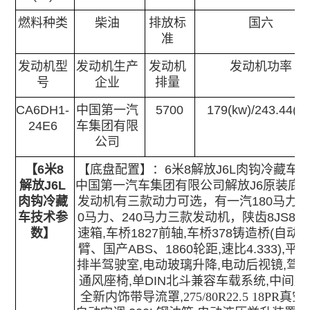
燃料种类
柴油
排放标
国六
准
发动机型
发动机生产
发动机
发动机功率
号
企业
排量
CA6DH1-
中国第一汽
5700
179(kw)/243.44(ps
24E6
车集团有限
公司
【
6米8
【底盘配置】：
6米8解放J6L肉钩冷藏车
解放J6L
中国第一汽车集团有限公司解放J6原装底
肉钩冷藏
发动机有三款动力可选，有一汽180马力、
车
技术参
0马力、240马力三款发动机，陕齿8JS85
数
】
速箱,车桥1827前轴,车桥378铸造桥(自动
臂、国产ABS、1860轮距,速比4.333),平
排半驾驶室,电动玻璃升降,电动后视镜,驾
通风座椅,单DIN北斗兼容车载系统,中间座
全新内饰带导流罩,
275/80R22.5 18PR真