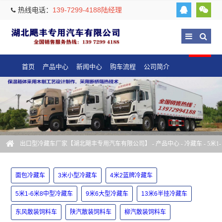
热线电话：
139-7299-4188陆经理
首页
产品中心
新闻中心
购车流程
公司简介
出口型冷藏车厂家【湖北飓丰专用汽车有限公司】
-
产品中心
-
冷藏车
-
5米1-
6米8中型冷藏车
面包冷藏车
3米小型冷藏车
4米2蓝牌冷藏车
5米1-6米8中型冷藏车
9米6大型冷藏车
13米6半挂冷藏车
东风散装饲料车
陕汽散装饲料车
柳汽散装饲料车