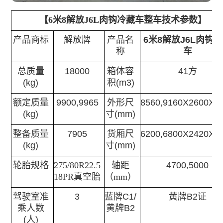
【6米8解放J6L肉钩冷藏车整车技术参数】
产品商标
解放牌
产品名
6米8解放J6L肉钩
称
车
总质量
18000
箱体容
41方
(kg)
积
(m3)
额定质量
9900,9965
外形尺
8560,9160X2600X4
(kg)
寸
(mm)
整备质量
7905
货厢尺
6200,6800X2420X2
(kg)
寸
(mm)
轮胎规格
275/80R22.5
轴距
4700,5000
18PR真空胎
（mm）
驾驶室准
3
蓝牌
C1/
黄牌
B2
证
乘人数
黄牌
B2
(
人
)