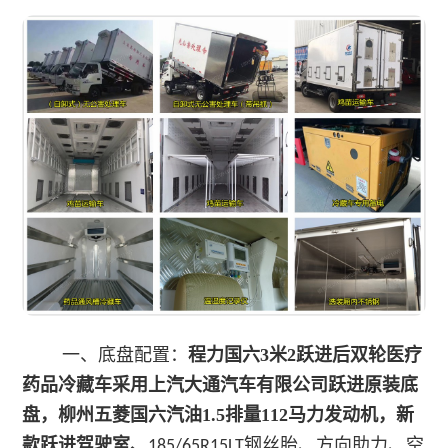
一、底盘配置：
程力国六3米2跃进后双轮医疗
药品冷藏车
采用上汽大通汽车有限公司跃进原装底
盘，柳州五菱国六汽油1.5排量112马力发动机，新
款跃进驾驶室、
、方向助力、空
185/65R15LT钢丝胎