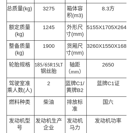
总质量
(kg)
3275
箱体容
8.3方
积
(m3)
额定质量
1245
外形尺
5155X1705X2640
(kg)
寸
(mm)
整备质量
1900
货厢尺
3260X1550X1680
(kg)
寸
(mm)
轮胎规格
轴距
2650
185/65R15LT
（mm）
钢丝胎
驾驶室准
2
蓝牌
C1/
蓝牌
C1
证
乘人数
(
人
)
黄牌
B2
燃料种类
柴油
排放标
国六
准
发动机型
发动机生产
发动机
发动机功率
号
企业
马力