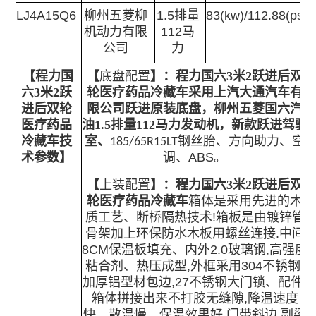
LJ4A15Q6
柳州五菱柳
1.5排量
83(kw)/112.88(ps)
机动力有限
112马
公司
力
【
程力国
【
底盘配置
】：
程力国六3米2跃进后双
六3米2跃
轮医疗药品冷藏车
采用上汽大通汽车有
进后双轮
限公司跃进原装底盘，柳州五菱国六汽
医疗药品
油1.5排量112马力发动机，新款跃进驾驶
冷藏车
技
室、
、方向助力、空
185/65R15LT钢丝胎
术参数
】
调、ABS。
【
上装配置
】：
程力国六3米2跃进后双
轮医疗药品冷藏车
箱体是采用先进的木
质工艺、断桥隔热技术!箱板是由镀锌管
骨架加上环保防水木板用螺丝连接.中间
8CM保温板填充、内外2.0玻璃钢,高强度
粘合剂、热压成型,外框采用304不锈钢,
加厚铝型材包边,27不锈钢大门锁、配件,
箱体拼接出来不打胶无缝隙,降温速度
快、散温慢、保温效果好,门带斜边.副梁