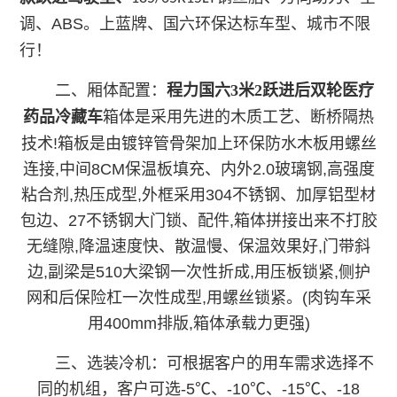
调、ABS。
上蓝牌、国六环保达标车型、城市不限
行！
二、厢体配置：
程力国六3米2跃进后双轮医疗
药品冷藏车
箱体是采用先进的木质工艺、断桥隔热
技术!箱板是由镀锌管骨架加上环保防水木板用螺丝
连接,中间8CM保温板填充、内外2.0玻璃钢,高强度
粘合剂,热压成型,外框采用304不锈钢、加厚铝型材
包边、27不锈钢大门锁、配件,箱体拼接出来不打胶
无缝隙,降温速度快、散温慢、保温效果好,门带斜
边,副梁是510大梁钢一次性折成,用压板锁紧,侧护
网和后保险杠一次性成型,用螺丝锁紧。(肉钩车采
用400mm排版,箱体承载力更强)
三、选装冷机：可根据客户的用车需求选择不
同的机组，客户可选-5℃、-10℃、-15℃、-18