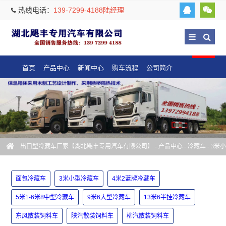
热线电话：
139-7299-4188陆经理
首页
产品中心
新闻中心
购车流程
公司简介
出口型冷藏车厂家【湖北飓丰专用汽车有限公司】
-
产品中心
-
冷藏车
-
3米小
型冷藏车
面包冷藏车
3米小型冷藏车
4米2蓝牌冷藏车
5米1-6米8中型冷藏车
9米6大型冷藏车
13米6半挂冷藏车
东风散装饲料车
陕汽散装饲料车
柳汽散装饲料车