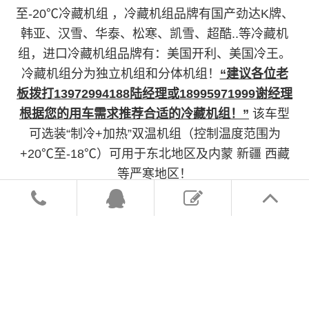
至-20℃冷藏机组 ，冷藏机组品牌有国产劲达K牌、
韩亚、汉雪、华泰、松寒、凯雪、超酷..等冷藏机
组，进口冷藏机组品牌有：美国开利、美国冷王。
冷藏机组分为独立机组和分体机组！
“建议各位老
板拨打13972994188陆经理或18995971999谢经理
根据您的用车需求推荐合适的冷藏机组！”
该车型
可选装“制冷+加热”双温机组（控制温度范围为
+20℃至-18℃）可用于东北地区及内蒙 新疆 西藏
等严寒地区！
四、选装配置：导轨肉钩、T型通风槽、右侧
开侧门、温度实时监控带打印装置、装海鲜厢体内
部面料必须选装不锈钢制造、可选装12V-24V外接
电源（车辆在停止时，厢体通过外接电源进行制
冷）。