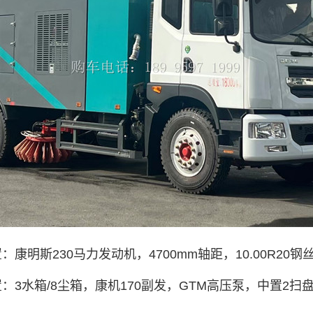
康明斯230马力发动机，4700mm轴距，10.00R2
：3水箱/8尘箱，康机170副发，GTM高压泵，中置2