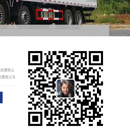
9后置吸尘
后置吸尘车