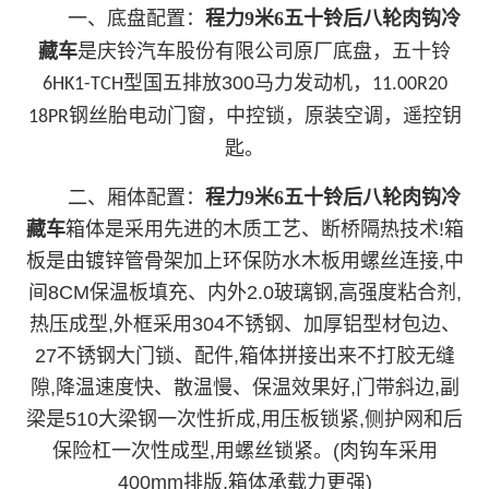
一、底盘配置：
程力9米6五十铃后八轮肉钩冷
藏车
是
庆铃汽车股份有限公司
原厂底盘，五十铃
型国五排放300马力发动机，
6HK1-TCH
11.00R20
电动门窗，中控锁，原装空调，遥控钥
18PR钢丝胎
匙。
二、厢体配置：
程力9米6五十铃后八轮肉钩冷
藏车
箱体是采用先进的木质工艺、断桥隔热技术!箱
板是由镀锌管骨架加上环保防水木板用螺丝连接,中
间8CM保温板填充、内外2.0玻璃钢,高强度粘合剂,
热压成型,外框采用304不锈钢、加厚铝型材包边、
27不锈钢大门锁、配件,箱体拼接出来不打胶无缝
隙,降温速度快、散温慢、保温效果好,门带斜边,副
梁是510大梁钢一次性折成,用压板锁紧,侧护网和后
保险杠一次性成型,用螺丝锁紧。(肉钩车采用
400mm排版,箱体承载力更强)