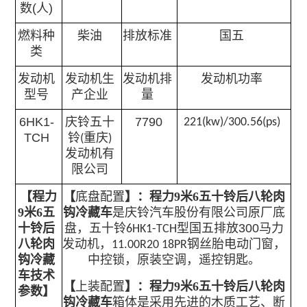
数
(
人
)
燃料种
柴油
排放标准
国五
类
发动机
发动机生
发动机排
发动机功率
型号
产企业
量
6HK1-
庆铃五十
7790
221(kw)/300.56(ps)
TCH
铃
重庆
(
)
发动机有
限公司
【
程力
【
底盘配置
】：
程力9米6五十铃后八轮肉
9米6五
钩冷藏车
是
庆铃汽车股份有限公司
原厂底
十铃后
盘，五十铃
型国五排放300马力
6HK1-TCH
八轮肉
发动机，
电动门窗，
11.00R20 18PR钢丝胎
钩冷藏
中控锁，原装空调，遥控钥匙。
车
技术
【
上装配置
】：
程力9米6五十铃后八轮肉
参数
】
钩冷藏车
箱体是采用先进的木质工艺、断