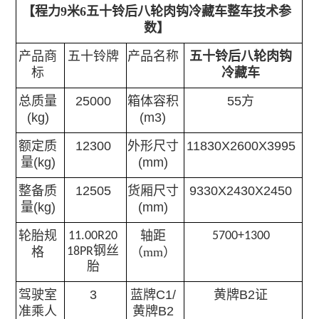
【程力9米6五十铃后八轮肉钩冷藏车整车技术参
数】
产品商
五十铃牌
产品名称
五十铃后八轮肉钩
标
冷藏车
总质量
25000
箱体容积
55方
(kg)
(m3)
额定质
12300
外形尺寸
11830X2600X3995
量
(kg)
(mm)
整备质
12505
货厢尺寸
9330X2430X2450
量
(kg)
(mm)
轮胎规
轴距
11.00R20
5700+1300
格
18PR钢丝
（mm）
胎
驾驶室
3
蓝牌
C1/
黄牌
B2
证
准乘人
黄牌
B2