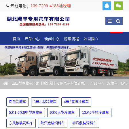
热线电话：
139-7299-4188陆经理
首页
产品中心
新闻中心
购车流程
公司简介
出口型冷藏车厂家【湖北飓丰专用汽车有限公司】
-
产品中心
-
冷藏车
-
9米6
大型冷藏车
面包冷藏车
3米小型冷藏车
4米2蓝牌冷藏车
5米1-6米8中型冷藏车
9米6大型冷藏车
13米6半挂冷藏车
东风散装饲料车
陕汽散装饲料车
柳汽散装饲料车